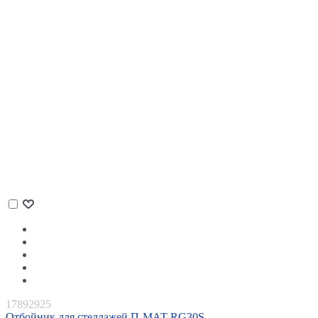
17892925
Отбойник для стеллажей П-МАТ RG30S