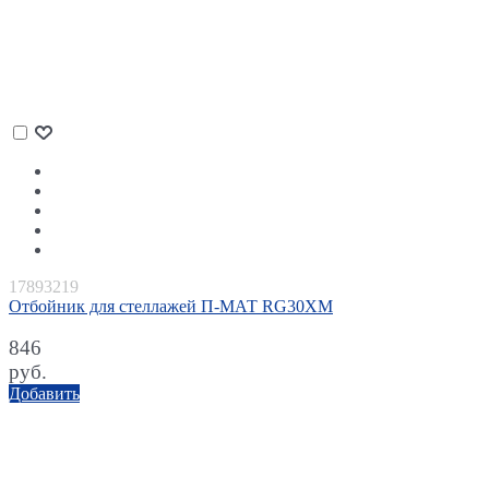
17893219
Отбойник для стеллажей П-МАТ RG30XМ
846
руб.
Добавить