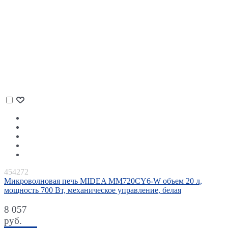
454272
Микроволновая печь MIDEA MM720CY6-W объем 20 л,
мощность 700 Вт, механическое управление, белая
8 057
руб.