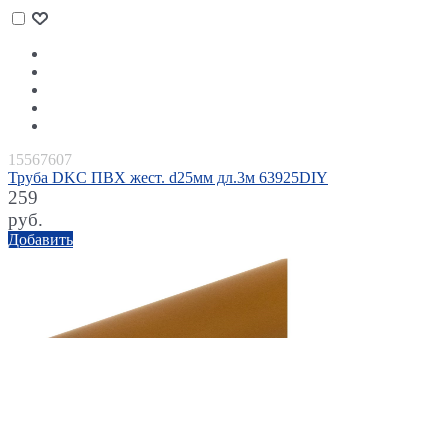
15567607
Труба DKC ПВХ жест. d25мм дл.3м 63925DIY
259
руб.
Добавить