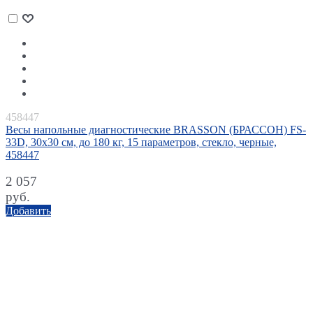
458447
Весы напольные диагностические BRASSON (БРАССОН) FS-
33D, 30x30 см, до 180 кг, 15 параметров, стекло, черные,
458447
2 057
руб.
Добавить