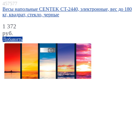
457577
Весы напольные CENTEK CT-2440, электронные, вес до 180
кг, квадрат, стекло, черные
1 372
руб.
Добавить