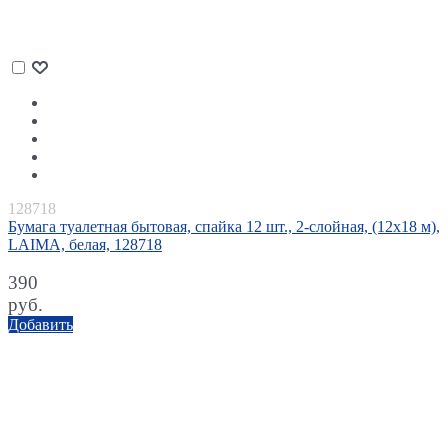
128718
Бумага туалетная бытовая, спайка 12 шт., 2-слойная, (12х18 м),
LAIMA, белая, 128718
390
руб.
Добавить