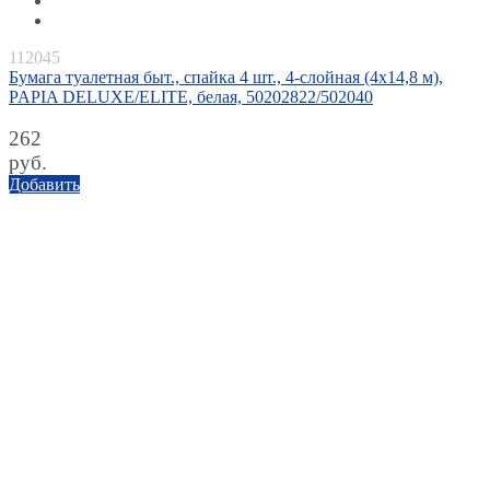
112045
Бумага туалетная быт., спайка 4 шт., 4-слойная (4х14,8 м),
PAPIA DELUXE/ELITE, белая, 50202822/502040
262
руб.
Добавить