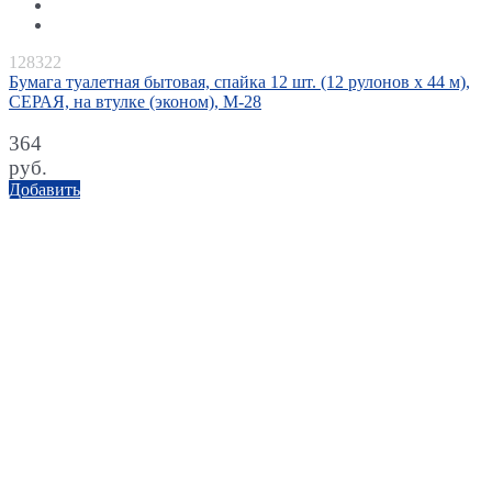
128322
Бумага туалетная бытовая, спайка 12 шт. (12 рулонов х 44 м),
СЕРАЯ, на втулке (эконом), М-28
364
руб.
Добавить