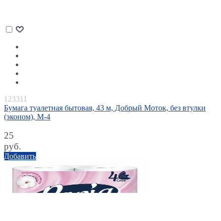
123311
Бумага туалетная бытовая, 43 м, Добрый Моток, без втулки
(эконом), М-4
25
руб.
Добавить