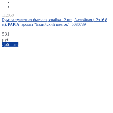
112050
Бумага туалетная бытовая, спайка 12 шт., 3-слойная (12х16,8
м), PAPIA, аромат "Балийский цветок", 5080739
531
руб.
Добавить