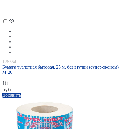
126554
Бумага туалетная бытовая, 25 м, без втулки (супер-эконом),
М-20
18
руб.
Добавить