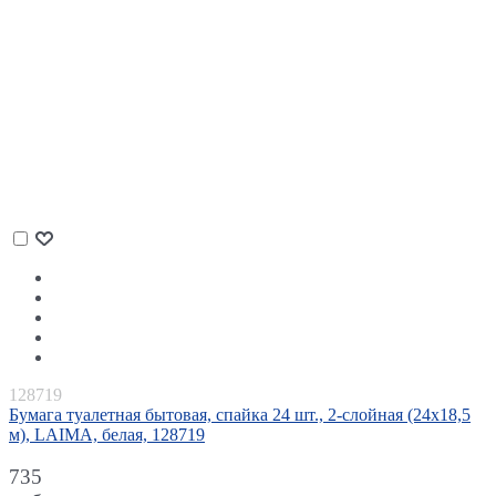
128719
Бумага туалетная бытовая, спайка 24 шт., 2-слойная (24х18,5
м), LAIMA, белая, 128719
735