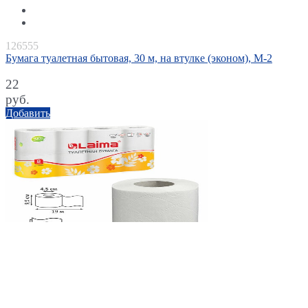
126555
Бумага туалетная бытовая, 30 м, на втулке (эконом), М-2
22
руб.
Добавить