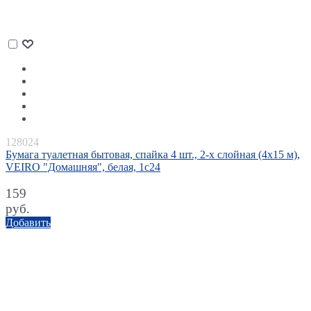
128024
Бумага туалетная бытовая, спайка 4 шт., 2-х слойная (4х15 м),
VEIRO "Домашняя", белая, 1с24
159
руб.
Добавить