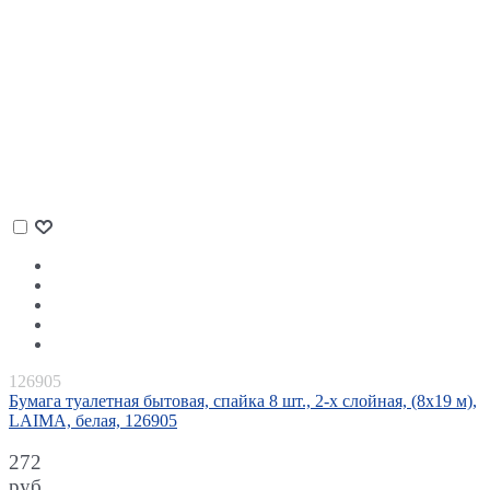
126905
Бумага туалетная бытовая, спайка 8 шт., 2-х слойная, (8х19 м),
LAIMA, белая, 126905
272
руб.