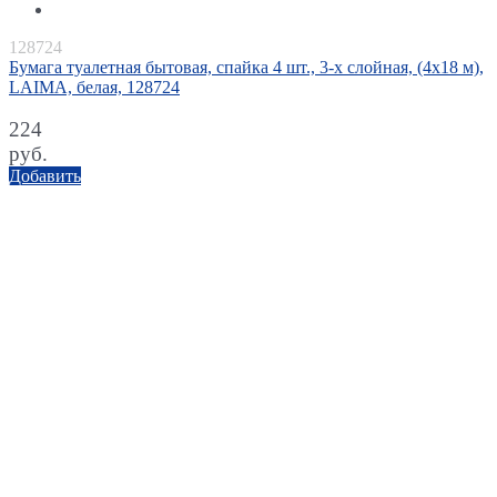
128724
Бумага туалетная бытовая, спайка 4 шт., 3-х слойная, (4х18 м),
LAIMA, белая, 128724
224
руб.
Добавить