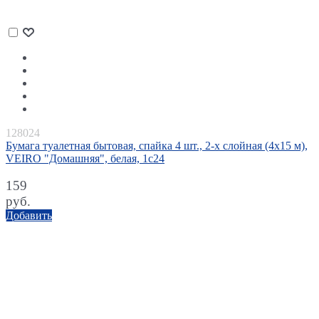
128024
Бумага туалетная бытовая, спайка 4 шт., 2-х слойная (4х15 м),
VEIRO "Домашняя", белая, 1с24
159
руб.
Добавить