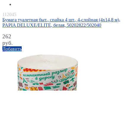
112045
Бумага туалетная быт., спайка 4 шт., 4-слойная (4х14,8 м),
PAPIA DELUXE/ELITE, белая, 50202822/502040
262
руб.
Добавить