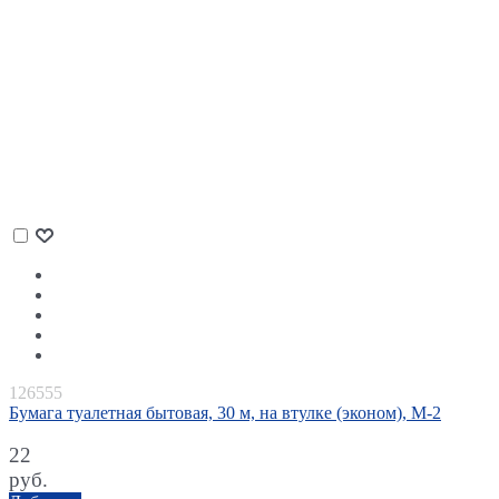
126555
Бумага туалетная бытовая, 30 м, на втулке (эконом), М-2
22
руб.