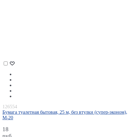
126554
Бумага туалетная бытовая, 25 м, без втулки (супер-эконом),
М-20
18
руб.