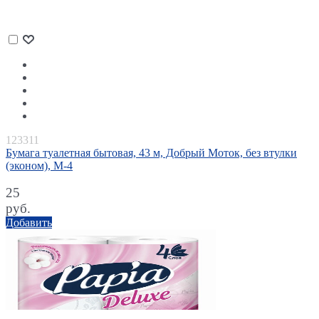
123311
Бумага туалетная бытовая, 43 м, Добрый Моток, без втулки
(эконом), М-4
25
руб.
Добавить