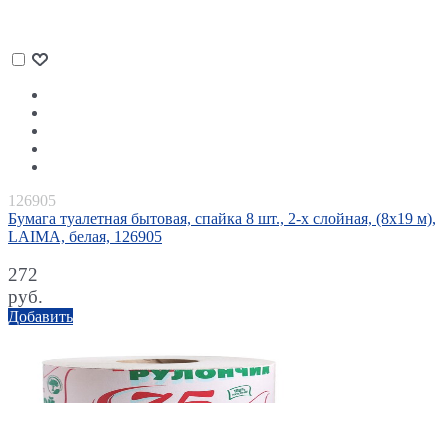
126905
Бумага туалетная бытовая, спайка 8 шт., 2-х слойная, (8х19 м),
LAIMA, белая, 126905
272
руб.
Добавить