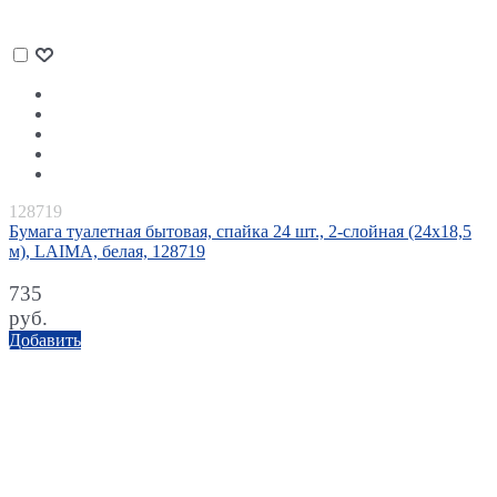
128719
Бумага туалетная бытовая, спайка 24 шт., 2-слойная (24х18,5
м), LAIMA, белая, 128719
735
руб.
Добавить