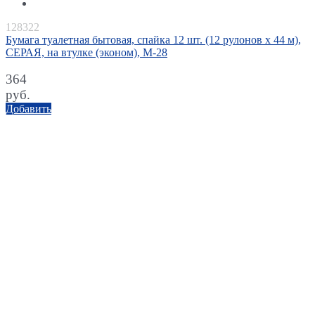
128322
Бумага туалетная бытовая, спайка 12 шт. (12 рулонов х 44 м),
СЕРАЯ, на втулке (эконом), М-28
364
руб.
Добавить