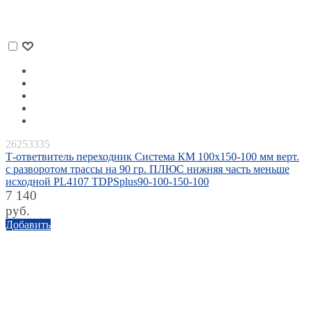
26253335
Т-ответвитель переходник Система КМ 100х150-100 мм верт.
c разворотом трассы на 90 гр. ПЛЮС нижняя часть меньше
исходной PL4107 TDPSplus90-100-150-100
7 140
руб.
Добавить