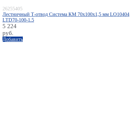
26255405
Лестничный Т-отвод Система КМ 70х100х1,5 мм LO10404
LTD70-100-1.5
5 224
руб.
Добавить