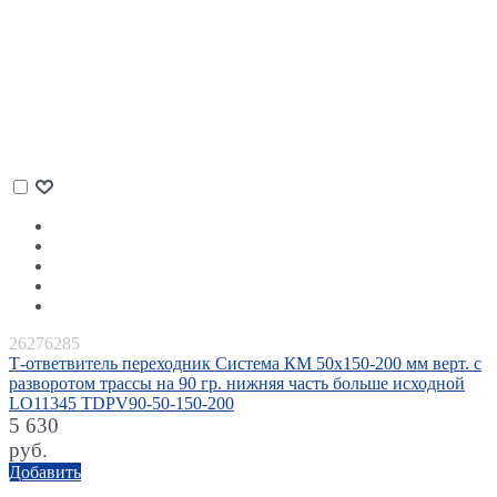
26276285
Т-ответвитель переходник Система КМ 50х150-200 мм верт. c
разворотом трассы на 90 гр. нижняя часть больше исходной
LO11345 TDPV90-50-150-200
5 630
руб.
Добавить