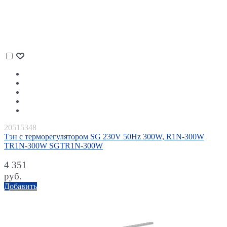
20515348
Тэн с терморегулятором SG 230V 50Hz 300W, R1N-300W
TR1N-300W SGTR1N-300W
4 351
руб.
Добавить