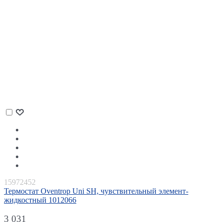
15972452
Термостат Oventrop Uni SH, чувствительный элемент-
жидкостный 1012066
3 031