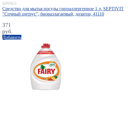
609963
Средство для мытья посуды гипоаллергенное 1 л, SEPTIVIT
"Сочный цитрус", биоразлагаемый, дозатор, 41110
371
руб.
Добавить