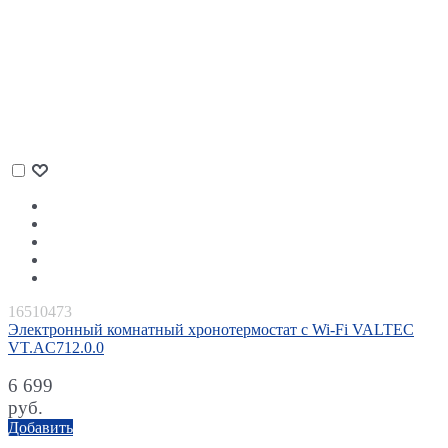
16510473
Электронный комнатный хронотермостат с Wi-Fi VALTEC
VT.AC712.0.0
6 699
руб.
Добавить