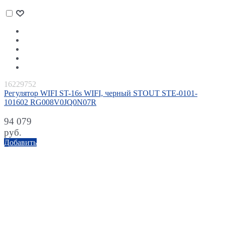
16229752
Регулятор WIFI ST-16s WIFI, черный STOUT STE-0101-
101602 RG008V0JQ0N07R
94 079
руб.
Добавить