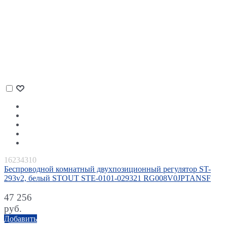
16234310
Беспроводной комнатный двухпозиционный регулятор ST-
293v2, белый STOUT STE-0101-029321 RG008V0JPTANSF
47 256
руб.
Добавить