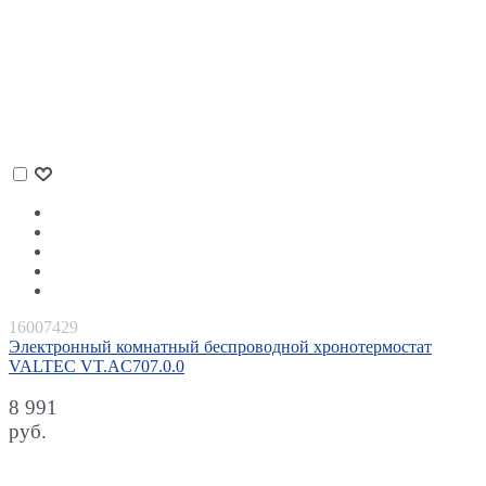
16007429
Электронный комнатный беспроводной хронотермостат
VALTEC VT.AC707.0.0
8 991
руб.