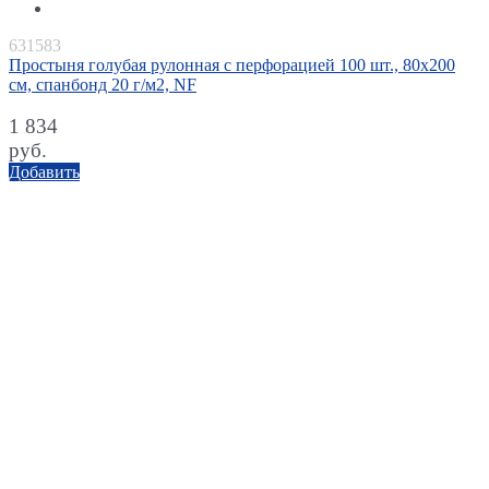
631583
Простыня голубая рулонная с перфорацией 100 шт., 80х200
см, спанбонд 20 г/м2, NF
1 834
руб.
Добавить