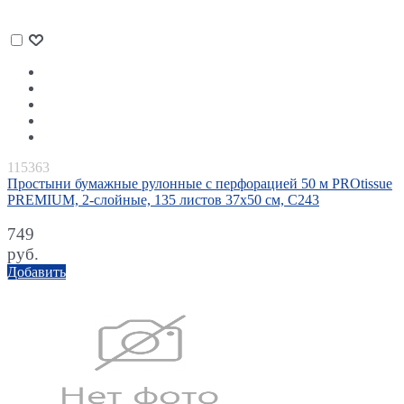
115363
Простыни бумажные рулонные с перфорацией 50 м PROtissue
PREMIUM, 2-слойные, 135 листов 37х50 см, С243
749
руб.
Добавить