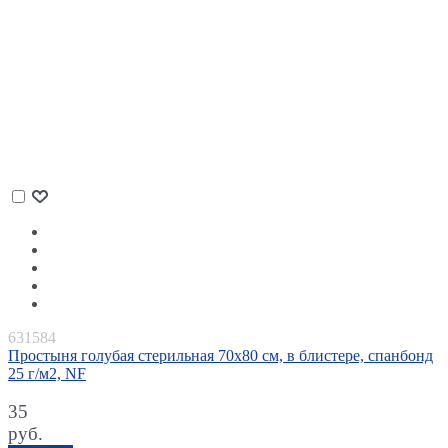
631584
Простыня голубая стерильная 70х80 см, в блистере, спанбонд
25 г/м2, NF
35
руб.