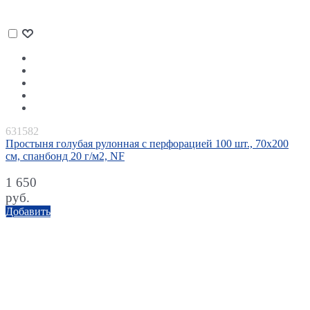
631582
Простыня голубая рулонная с перфорацией 100 шт., 70х200
см, спанбонд 20 г/м2, NF
1 650
руб.
Добавить