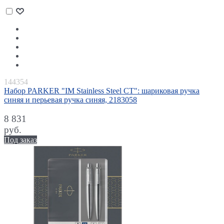
144354
Набор PARKER "IM Stainless Steel CT": шариковая ручка
синяя и перьевая ручка синяя, 2183058
8 831
руб.
Под заказ