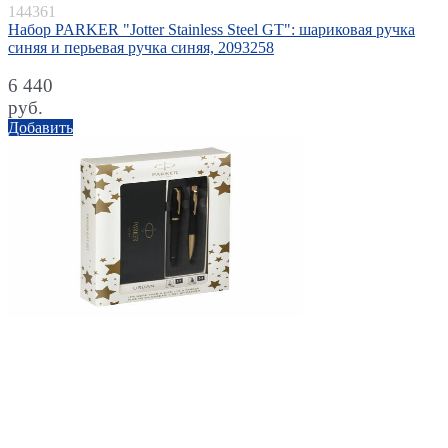
144361
Набор PARKER "Jotter Stainless Steel GT": шариковая ручка
синяя и перьевая ручка синяя, 2093258
6 440
руб.
Добавить