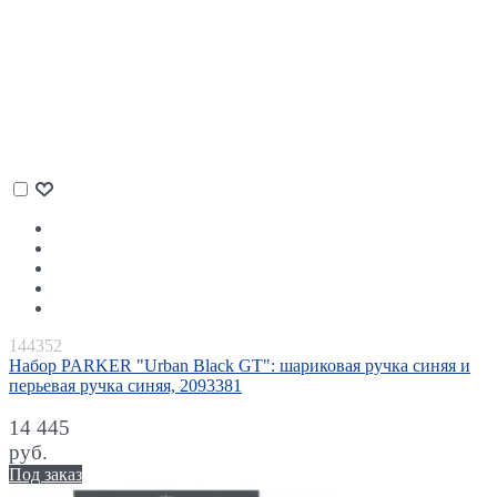
144352
Набор PARKER "Urban Black GT": шариковая ручка синяя и
перьевая ручка синяя, 2093381
14 445
руб.
Под заказ