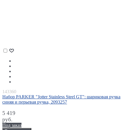
143360
Набор PARKER "Jotter Stainless Steel GT": шариковая ручка
синяя и перьевая ручка, 2093257
5 419
руб.
Под заказ