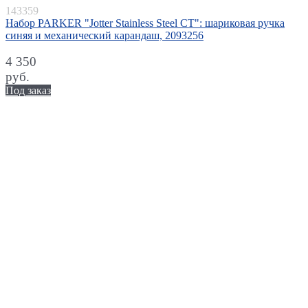
143359
Набор PARKER "Jotter Stainless Steel CT": шариковая ручка
синяя и механический карандаш, 2093256
4 350
руб.
Под заказ