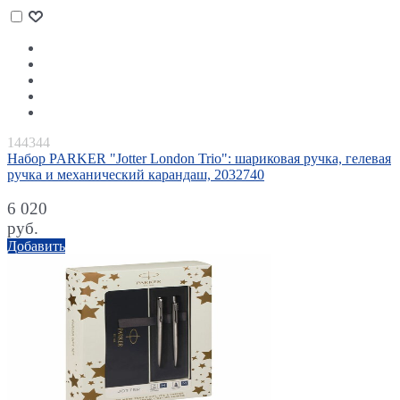
144344
Набор PARKER "Jotter London Trio": шариковая ручка, гелевая
ручка и механический карандаш, 2032740
6 020
руб.
Добавить