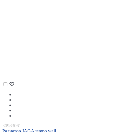
30983061
Радиатор JAGA tempo wall