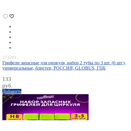
273201
Грифели запасные для циркуля, набор 2 тубы по 3 шт. (6 шт.),
универсальные, блистер, РОССИЯ, GLOBUS, ГЦБ
133
руб.
Добавить