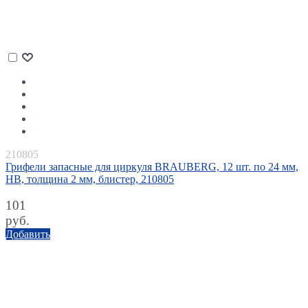
210805
Грифели запасные для циркуля BRAUBERG, 12 шт. по 24 мм,
HB, толщина 2 мм, блистер, 210805
101
руб.
Добавить