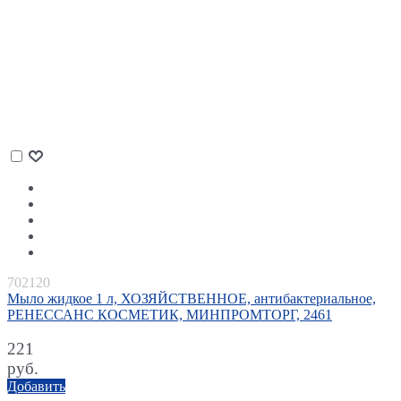
702120
Мыло жидкое 1 л, ХОЗЯЙСТВЕННОЕ, антибактериальное,
РЕНЕССАНС КОСМЕТИК, МИНПРОМТОРГ, 2461
221
руб.
Добавить