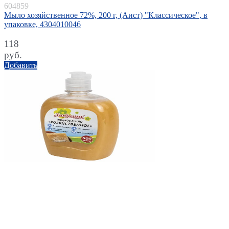
604859
Мыло хозяйственное 72%, 200 г, (Аист) "Классическое", в
упаковке, 4304010046
118
руб.
Добавить