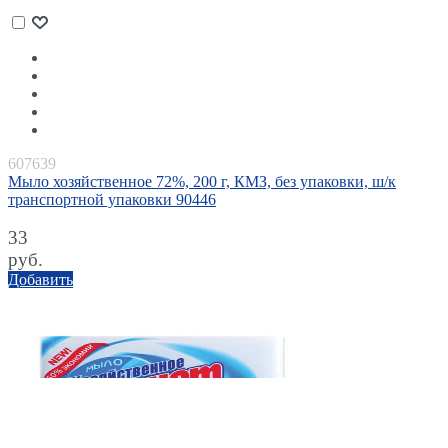
607639
Мыло хозяйственное 72%, 200 г, КМЗ, без упаковки, ш/к
транспортной упаковки 90446
33
руб.
Добавить