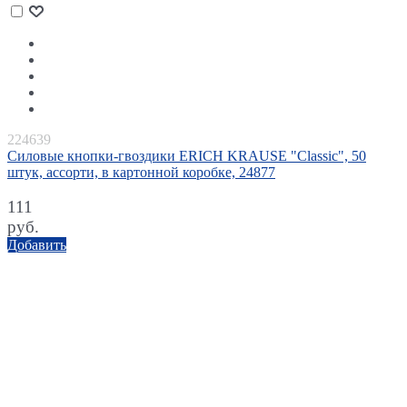
224639
Силовые кнопки-гвоздики ERICH KRAUSE "Classic", 50
штук, ассорти, в картонной коробке, 24877
111
руб.
Добавить