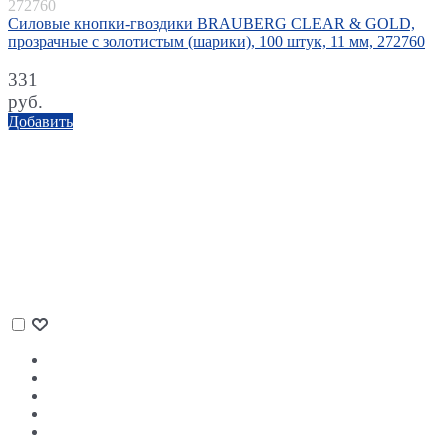
272760
Силовые кнопки-гвоздики BRAUBERG CLEAR & GOLD,
прозрачные с золотистым (шарики), 100 штук, 11 мм, 272760
331
руб.
Добавить