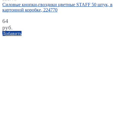
Силовые кнопки-гвоздики цветные STAFF 50 штук, в
картонной коробке, 224770
64
руб.
Добавить