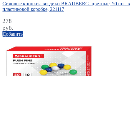
Силовые кнопки-гвоздики BRAUBERG, цветные, 50 шт., в
пластиковой коробке, 221117
278
руб.
Добавить