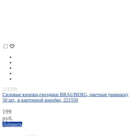
221550
Силовые кнопки-гвоздики BRAUBERG, цветные (шарики),
50 шт., в картонной коробке, 221550
199
руб.
Добавить