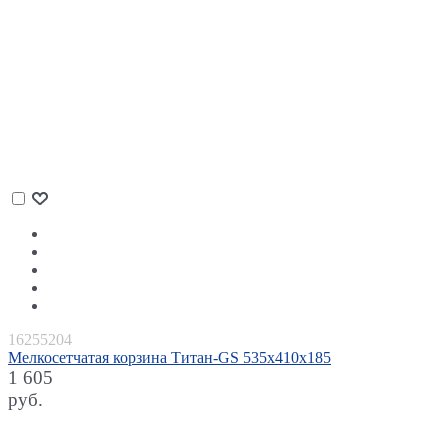
16255204
Мелкосетчатая корзина Титан-GS 535х410х185
1 605
руб.