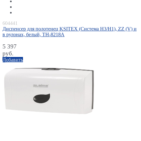
604441
Диспенсер для полотенец KSITEX (Система H3/Н1), ZZ (V) и
в рулонах, белый, ТН-8218A
5 397
руб.
Добавить