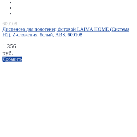
609108
Диспенсер для полотенец бытовой LAIMA HOME (Система
H2), Z-сложения, белый, ABS, 609108
1 356
руб.
Добавить