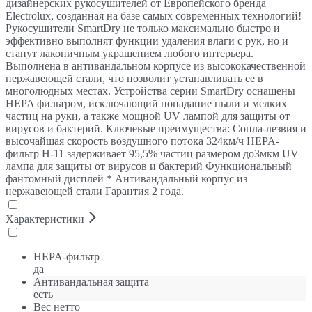
дизайнерских рукосушителей от Европейского бренда
Electrolux, созданная на базе самых современных технологий!
Рукосушители SmartDry не только максимально быстро и
эффективно выполнят функции удаления влаги с рук, но и
станут лаконичным украшением любого интерьера.
Выполнена в антивандальном корпусе из высококачественной
нержавеющей стали, что позволит устанавливать ее в
многолюдных местах. Устройства серии SmartDry оснащены
HEPA фильтром, исключающий попадание пыли и мелких
частиц на руки, а также мощной UV лампой для защиты от
вирусов и бактерий. Ключевые преимущества: Сопла-лезвия и
высочайшая скорость воздушного потока 324км/ч HEPA-
фильтр H-11 задерживает 95,5% частиц размером до3мкм UV
лампа для защиты от вирусов и бактерий Функциональный
фантомный дисплей * Антивандальный корпус из
нержавеющей стали Гарантия 2 года.
Характеристики
HEPA-фильтр
да
Антивандальная защита
есть
Вес нетто