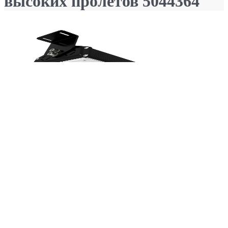
высоких пролетов 5044364