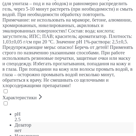
(для унитаза – под и на ободок) и равномерно распределить
гель, через 5-10 минут растереть (при необходимости) и смыть
водой. При необходимости обработку повторить.
Примечание: не использовать на мраморе, бетоне, алюминии,
хромированных, никелированных, акриловых и
эмалированных поверхностях! Состав: вода; кислота;
загуститель; ИПС; ПАВ; краситель; ароматизатор. Плотность:
1,03±0,05 г/см при 20 °С. Значение pH 1%-раствора: 2,5±0,5.
Предупреждающие меры: опасно! Беречь от детей! Применять
строго по назначению указанными способами. При работе
использовать резиновые перчатки, защитные очки или маску
и спецодежду. Избегать проглатывания, попадания на кожу и
в глаза. При попадании на кожу или волосы промыть водой, в
глаза – осторожно промывать водой несколько минут,
обратиться к врачу. Не смешивать со щелочными и
хлорсодержащими препаратами!
Характеристики
pH
2.5
Дозатор
нет
Назначение