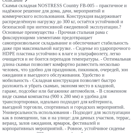
Описание
Скамья складная NOSTRESS Country FB-005 – практичное и
надёжное решение для дома, дачи, мероприятий и
коммерческого использования. Конструкция выдерживает
распределённую нагрузку до 300 кг, остаётся устойчивой и
безопасной при интенсивной ежедневной эксплуатации.?
Основные преимущества - Прочная стальная рама с
фиксирующими элементами предотвращает
самопроизвольное складывание и обеспечивает стабильность
даже при максимальной нагрузке. - Сиденье из ударопрочного
HDPE пластика устойчиво к влаге и ультрафиолету, легко
очищается и не боится перепадов температуры. - Оптимальная
длина скамьи позволяет комфортно разместить несколько
человек, что удобно для праздников, пикников, очередей, зон
ожидания и выездного обслуживания. Удобство и
мобильность - Складная конструкция позволяет быстро
разложить и убрать скамью, экономя место в кладовой,
гараже, подсобке или багажнике автомобиля. - В сложенном
виде скамья компактна (900 х 280 мм) и удобна для
транспортировки, идеально подходит для кейтеринга,
выездной торговли, спортивных и городских мероприятий.
Универсальность использования - Подходит для эксплуатации
как в помещении, так и на улице: для дачных участков, террас,
веранд, залов ожидания, ярмарок, фестивалей и
корпоративных мероприятий. - Ровное, устойчивое сиденье