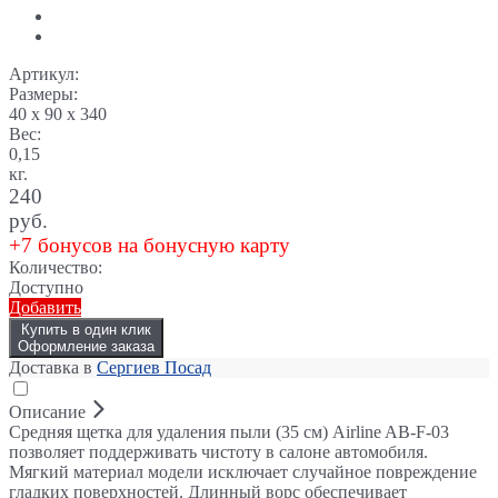
Артикул:
Размеры:
40 x 90 x 340
Вес:
0,15
кг.
240
руб.
+7 бонусов на бонусную карту
Количество:
Доступно
Добавить
Купить в один клик
Оформление заказа
Доставка в
Сергиев Посад
Описание
Средняя щетка для удаления пыли (35 см) Airline AB-F-03
позволяет поддерживать чистоту в салоне автомобиля.
Мягкий материал модели исключает случайное повреждение
гладких поверхностей. Длинный ворс обеспечивает