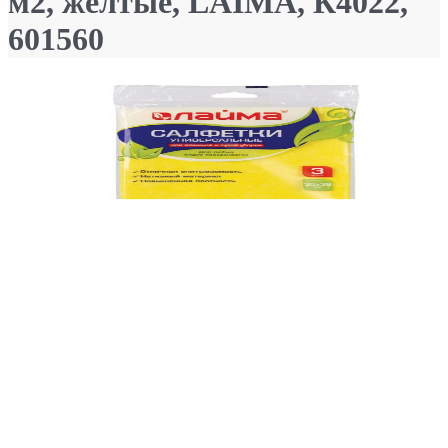
м2, желтые, LAIMA, К4022,
601560