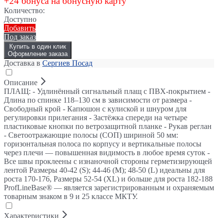
+24 бонуса на бонусную карту
Количество:
Доступно
Добавить
Под заказ
Купить в один клик
Оформление заказа
Доставка в
Сергиев Посад
Описание
ПЛАЩ: - Удлинённый сигнальный плащ с ПВХ-покрытием -
Длина по спинке 118–130 см в зависимости от размера -
Свободный крой - Капюшон с кулиской и шнуром для
регулировки прилегания - Застёжка спереди на четыре
пластиковые кнопки по ветрозащитной планке - Рукав реглан
- Светоотражающие полосы (СОП) шириной 50 мм:
горизонтальная полоса по корпусу и вертикальные полосы
через плечи — повышенная видимость в любое время суток -
Все швы проклеены с изнаночной стороны герметизирующей
лентой Размеры 40-42 (S); 44-46 (М); 48-50 (L) идеальны для
роста 170-176, Размеры 52-54 (XL) и больше для роста 182-188
ProfLineBase® — является зарегистрированным и охраняемым
товарным знаком в 9 и 25 классе МКТУ.
Характеристики