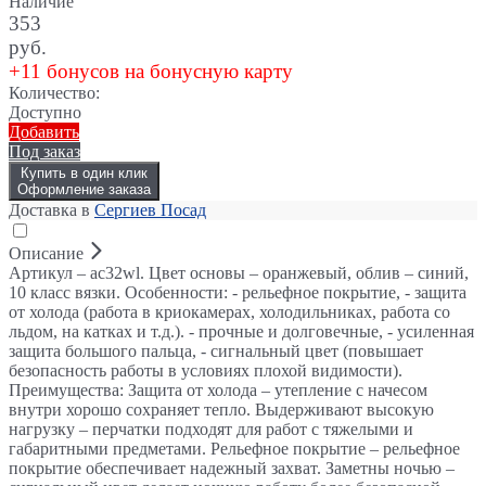
Наличие
353
руб.
+11 бонусов на бонусную карту
Количество:
Доступно
Добавить
Под заказ
Купить в один клик
Оформление заказа
Доставка в
Сергиев Посад
Описание
Артикул – ac32wl. Цвет основы – оранжевый, облив – синий,
10 класс вязки. Особенности: - рельефное покрытие, - защита
от холода (работа в криокамерах, холодильниках, работа со
льдом, на катках и т.д.). - прочные и долговечные, - усиленная
защита большого пальца, - сигнальный цвет (повышает
безопасность работы в условиях плохой видимости).
Преимущества: Защита от холода – утепление с начесом
внутри хорошо сохраняет тепло. Выдерживают высокую
нагрузку – перчатки подходят для работ с тяжелыми и
габаритными предметами. Рельефное покрытие – рельефное
покрытие обеспечивает надежный захват. Заметны ночью –