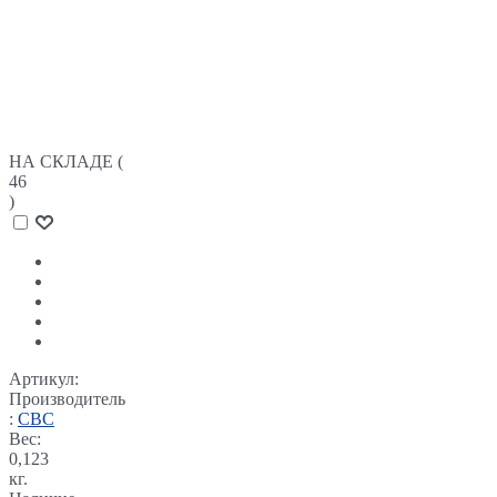
НА СКЛАДЕ (
46
)
Артикул:
Производитель
:
СВС
Вес:
0,123
кг.