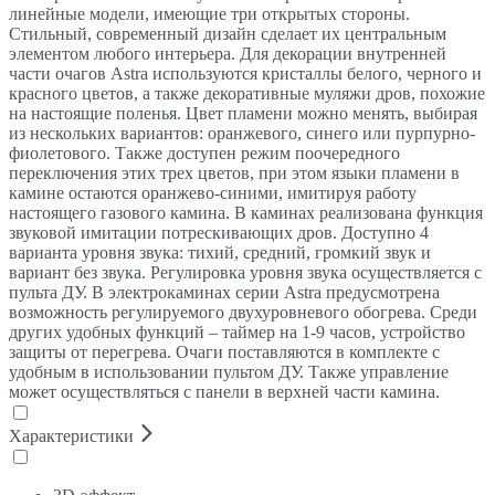
линейные модели, имеющие три открытых стороны.
Стильный, современный дизайн сделает их центральным
элементом любого интерьера. Для декорации внутренней
части очагов Astra используются кристаллы белого, черного и
красного цветов, а также декоративные муляжи дров, похожие
на настоящие поленья. Цвет пламени можно менять, выбирая
из нескольких вариантов: оранжевого, синего или пурпурно-
фиолетового. Также доступен режим поочередного
переключения этих трех цветов, при этом языки пламени в
камине остаются оранжево-синими, имитируя работу
настоящего газового камина. В каминах реализована функция
звуковой имитации потрескивающих дров. Доступно 4
варианта уровня звука: тихий, средний, громкий звук и
вариант без звука. Регулировка уровня звука осуществляется с
пульта ДУ. В электрокаминах серии Astra предусмотрена
возможность регулируемого двухуровневого обогрева. Среди
других удобных функций – таймер на 1-9 часов, устройство
защиты от перегрева. Очаги поставляются в комплекте с
удобным в использовании пультом ДУ. Также управление
может осуществляться с панели в верхней части камина.
Характеристики