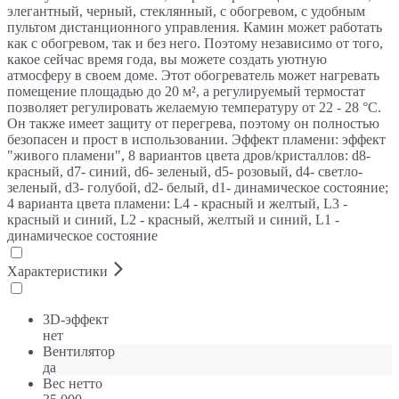
элегантный, черный, стеклянный, с обогревом, с удобным
пультом дистанционного управления. Камин может работать
как с обогревом, так и без него. Поэтому независимо от того,
какое сейчас время года, вы можете создать уютную
атмосферу в своем доме. Этот обогреватель может нагревать
помещение площадью до 20 м², а регулируемый термостат
позволяет регулировать желаемую температуру от 22 - 28 °С.
Он также имеет защиту от перегрева, поэтому он полностью
безопасен и прост в использовании. Эффект пламени: эффект
"живого пламени", 8 вариантов цвета дров/кристаллов: d8-
красный, d7- синий, d6- зеленый, d5- розовый, d4- светло-
зеленый, d3- голубой, d2- белый, d1- динамическое состояние;
4 варианта цвета пламени: L4 - красный и желтый, L3 -
красный и синий, L2 - красный, желтый и синий, L1 -
динамическое состояние
Характеристики
3D-эффект
нет
Вентилятор
да
Вес нетто