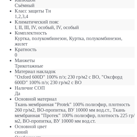
Съёмный
Класс защиты Тн
1,2,3,4
Климатический пояс
I, II, III, IV, особый, IV, особый
Комплектность
Куртка, полукомбинезон, Куртка, полукомбинезон,
жилет
Кратность
0
Манжеты
Трикотажные
Материал накладок
"Oxford 600D" 100% п/э; 230 гр/м2 с ВО, "Оксфорд
600D" 100% п/э; 230 гр/м2 с ВО
Наличие СОП
Да
Основной материал
Ткань мембранная "Protek" 100% полиэфир, плотность
260 гр/м2, ВО-пропитка, ВУ 10000 мм вод.ст., Ткань
мембранная "Протек" 100% полиэфир, плотность 225 гр/
м2, ВО-пропитка, ВУ 10000 мм вод.ст.
Основной цвет
синий