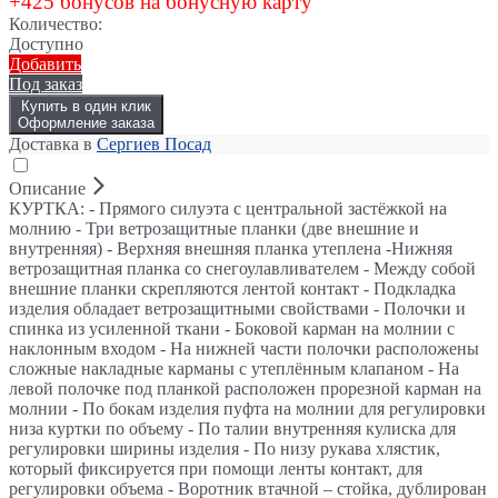
+425 бонусов на бонусную карту
Количество:
Доступно
Добавить
Под заказ
Купить в один клик
Оформление заказа
Доставка в
Сергиев Посад
Описание
КУРТКА: - Прямого силуэта с центральной застёжкой на
молнию - Три ветрозащитные планки (две внешние и
внутренняя) - Верхняя внешняя планка утеплена -Нижняя
ветрозащитная планка со снегоулавливателем - Между собой
внешние планки скрепляются лентой контакт - Подкладка
изделия обладает ветрозащитными свойствами - Полочки и
спинка из усиленной ткани - Боковой карман на молнии с
наклонным входом - На нижней части полочки расположены
сложные накладные карманы с утеплённым клапаном - На
левой полочке под планкой расположен прорезной карман на
молнии - По бокам изделия пуфта на молнии для регулировки
низа куртки по объему - По талии внутренняя кулиска для
регулировки ширины изделия - По низу рукава хлястик,
который фиксируется при помощи ленты контакт, для
регулировки объема - Воротник втачной – стойка, дублирован