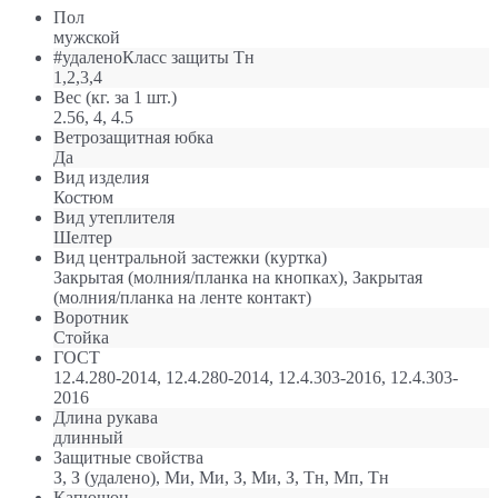
Пол
мужской
#удаленоКласс защиты Тн
1,2,3,4
Вес (кг. за 1 шт.)
2.56, 4, 4.5
Ветрозащитная юбка
Да
Вид изделия
Костюм
Вид утеплителя
Шелтер
Вид центральной застежки (куртка)
Закрытая (молния/планка на кнопках), Закрытая
(молния/планка на ленте контакт)
Воротник
Стойка
ГОСТ
12.4.280-2014, 12.4.280-2014, 12.4.303-2016, 12.4.303-
2016
Длина рукава
длинный
Защитные свойства
З, З (удалено), Ми, Ми, З, Ми, З, Тн, Мп, Тн
Капюшон