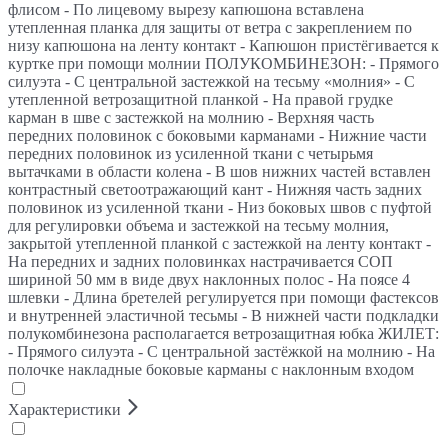
флисом - По лицевому вырезу капюшона вставлена
утепленная планка для защиты от ветра с закреплением по
низу капюшона на ленту контакт - Капюшон пристёгивается к
куртке при помощи молнии ПОЛУКОМБИНЕЗОН: - Прямого
силуэта - С центральной застежкой на тесьму «молния» - С
утепленной ветрозащитной планкой - На правой грудке
карман в шве с застежкой на молнию - Верхняя часть
передних половинок с боковыми карманами - Нижние части
передних половинок из усиленной ткани с четырьмя
вытачками в области колена - В шов нижних частей вставлен
контрастный светоотражающий кант - Нижняя часть задних
половинок из усиленной ткани - Низ боковых швов с пуфтой
для регулировки объема и застежкой на тесьму молния,
закрытой утепленной планкой с застежкой на ленту контакт -
На передних и задних половинках настрачивается СОП
шириной 50 мм в виде двух наклонных полос - На поясе 4
шлевки - Длина бретелей регулируется при помощи фастексов
и внутренней эластичной тесьмы - В нижней части подкладки
полукомбинезона располагается ветрозащитная юбка ЖИЛЕТ:
- Прямого силуэта - С центральной застёжкой на молнию - На
полочке накладные боковые карманы с наклонным входом
Характеристики