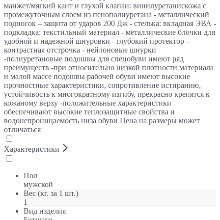
манжет/мягкий кант и глухой клапан: винилуретанискожа с
промежуточным слоем из пенополиуретана - металлический
подносок – защита от ударов 200 Дж - стелька: вкладная ЭВА -
подкладка: текстильный материал - металлические блочки для
удобной и надежной шнуровки - глубокий протектор -
контрастная отстрочка - нейлоновые шнурки
-полиуретановые подошвы для спецобуви имеют ряд
преимуществ -при относительно низкой плотности материала
и малой массе подошвы рабочей обуви имеют высокие
прочностные характеристики, сопротивление истиранию,
устойчивость к многократному изгибу, прекрасно крепятся к
кожаному верху -положительные характеристики
обеспечивают высокие теплозащитные свойства и
водонепроницаемость низа обуви Цена на размеры может
отличаться
Характеристики
Пол
мужской
Вес (кг. за 1 шт.)
1
Вид изделия
Ботинки