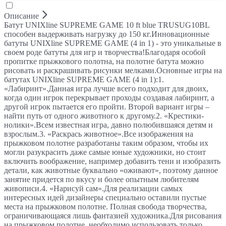
Описание
Батут UNIXline SUPREME GAME 10 ft blue TRUSUG10BL
способен выдерживать нагрузку до 150 кг.Инновационные
батуты UNIXline SUPREME GAME (4 in 1) - это уникальные в
своем роде батуты для игр и творчества!Благодаря особой
пропитке прыжкового полотна, на полотне батута можно
рисовать и раскрашивать рисунки мелками.Основные игры на
батутах UNIXline SUPREME GAME (4 in 1):1.
«Лабиринт».Данная игра лучше всего подходит для двоих,
когда один игрок перекрывает проходы создавая лабиринт, а
другой игрок пытается его пройти. Второй вариант игры –
найти путь от одного животного к другому.2. «Крестики-
нолики».Всем известная игра, давно полюбившаяся детям и
взрослым.3. «Раскрась животное».Все изображения на
прыжковом полотне разработаны таким образом, чтобы их
могли разукрасить даже самые юные художники, но стоит
включить воображение, например добавить тени и изобразить
детали, как животные буквально «оживают», поэтому данное
занятие придется по вкусу и более опытным любителям
живописи.4. «Нарисуй сам».Для реализации самых
интересных идей дизайнеры специально оставили пустые
места на прыжковом полотне. Полная свобода творчества,
ограничивающаяся лишь фантазией художника.Для рисования
на прыжковом полотне, необходимо использовать только