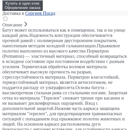
Купить в один клик
Оформление заказа
Доставка в
Сергиев Посад
Описание
Батут может использоваться как в помещении, так и на улице
каждый день.Надежность конструкции обеспечивается
прочной рамой с полимерным двусторонним покрытием,
нанесенным методом холодной гальванизации.Прыжковое
полотно выполнено из высокого качества Перматрон
(Permatron) — эластичный материал, способный возвращаться
в исходное состояние при постоянном воздействии с разным
усилием. Термическая обработка волокон материала
обеспечивает высокую прочность на разрыв,
стрессоустойчивость материала. Перматрон влагостойкий,
термоустойчивый материал, является антисептиком, не
поддается распаду от ультрафиолета.Основа батута -
высокопрочная стальная рама со стальными ногами. Защитная
сетка из материала "Терилен" снижает трение при касании и
не вызывает дискомфортных ощущений. Вход с
дополнительной защитой.Нижняя часть каркаса защищена
материалом "терилен", для предотвращения травмаопасных
ситуаций с попаданием под прыжковое полотно животных и
людей. На основном каркасе расположенны дуги
безопасности с мягкими вставками, для устойчивости каркаса