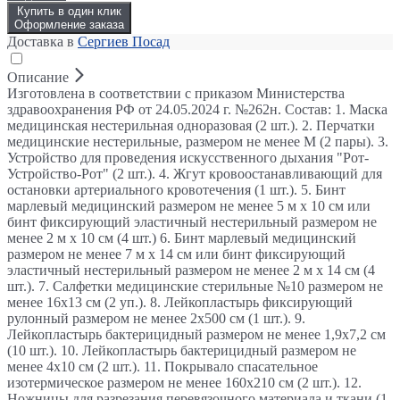
Купить в один клик
Оформление заказа
Доставка в
Сергиев Посад
Описание
Изготовлена в соответствии с приказом Министерства
здравоохранения РФ от 24.05.2024 г. №262н. Состав: 1. Маска
медицинская нестерильная одноразовая (2 шт.). 2. Перчатки
медицинские нестерильные, размером не менее М (2 пары). 3.
Устройство для проведения искусственного дыхания "Рот-
Устройство-Рот" (2 шт.). 4. Жгут кровоостанавливающий для
остановки артериального кровотечения (1 шт.). 5. Бинт
марлевый медицинский размером не менее 5 м х 10 см или
бинт фиксирующий эластичный нестерильный размером не
менее 2 м х 10 см (4 шт.) 6. Бинт марлевый медицинский
размером не менее 7 м х 14 см или бинт фиксирующий
эластичный нестерильный размером не менее 2 м х 14 см (4
шт.). 7. Салфетки медицинские стерильные №10 размером не
менее 16х13 см (2 уп.). 8. Лейкопластырь фиксирующий
рулонный размером не менее 2х500 см (1 шт.). 9.
Лейкопластырь бактерицидный размером не менее 1,9х7,2 см
(10 шт.). 10. Лейкопластырь бактерицидный размером не
менее 4х10 см (2 шт.). 11. Покрывало спасательное
изотермическое размером не менее 160х210 см (2 шт.). 12.
Ножницы для разрезания перевязочного материала и ткани (1