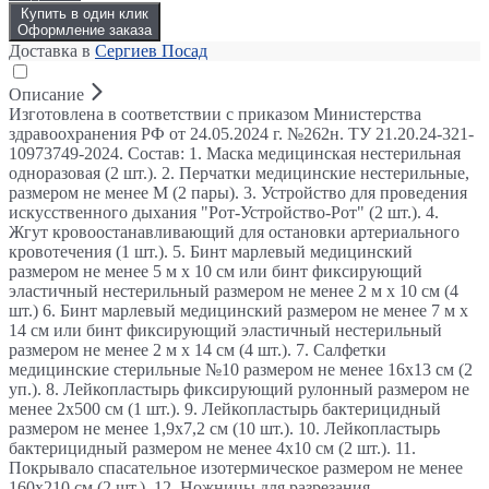
Купить в один клик
Оформление заказа
Доставка в
Сергиев Посад
Описание
Изготовлена в соответствии с приказом Министерства
здравоохранения РФ от 24.05.2024 г. №262н. ТУ 21.20.24-321-
10973749-2024. Состав: 1. Маска медицинская нестерильная
одноразовая (2 шт.). 2. Перчатки медицинские нестерильные,
размером не менее М (2 пары). 3. Устройство для проведения
искусственного дыхания "Рот-Устройство-Рот" (2 шт.). 4.
Жгут кровоостанавливающий для остановки артериального
кровотечения (1 шт.). 5. Бинт марлевый медицинский
размером не менее 5 м х 10 см или бинт фиксирующий
эластичный нестерильный размером не менее 2 м х 10 см (4
шт.) 6. Бинт марлевый медицинский размером не менее 7 м х
14 см или бинт фиксирующий эластичный нестерильный
размером не менее 2 м х 14 см (4 шт.). 7. Салфетки
медицинские стерильные №10 размером не менее 16х13 см (2
уп.). 8. Лейкопластырь фиксирующий рулонный размером не
менее 2х500 см (1 шт.). 9. Лейкопластырь бактерицидный
размером не менее 1,9х7,2 см (10 шт.). 10. Лейкопластырь
бактерицидный размером не менее 4х10 см (2 шт.). 11.
Покрывало спасательное изотермическое размером не менее
160х210 см (2 шт.). 12. Ножницы для разрезания