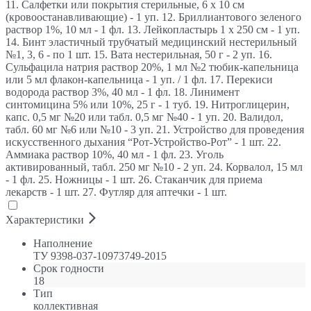
11. Салфетки или покрытия стерильные, 6 х 10 см
(кровоостанавливающие) - 1 уп. 12. Бриллиантового зеленого
раствор 1%, 10 мл - 1 фл. 13. Лейкопластырь 1 х 250 см - 1 уп.
14. Бинт эластичный трубчатый медицинский нестерильный
№1, 3, 6 - по 1 шт. 15. Вата нестерильная, 50 г - 2 уп. 16.
Сульфацила натрия раствор 20%, 1 мл №2 тюбик-капельница
или 5 мл флакон-капельница - 1 уп. / 1 фл. 17. Перекиси
водорода раствор 3%, 40 мл - 1 фл. 18. Линимент
синтомицина 5% или 10%, 25 г - 1 туб. 19. Нитроглицерин,
капс. 0,5 мг №20 или табл. 0,5 мг №40 - 1 уп. 20. Валидол,
табл. 60 мг №6 или №10 - 3 уп. 21. Устройство для проведения
искусственного дыхания “Рот-Устройство-Рот” - 1 шт. 22.
Аммиака раствор 10%, 40 мл - 1 фл. 23. Уголь
активированный, табл. 250 мг №10 - 2 уп. 24. Корвалол, 15 мл
- 1 фл. 25. Ножницы - 1 шт. 26. Стаканчик для приема
лекарств - 1 шт. 27. Футляр для аптечки - 1 шт.
Характеристики
Наполнение
ТУ 9398-037-10973749-2015
Срок годности
18
Тип
коллективная