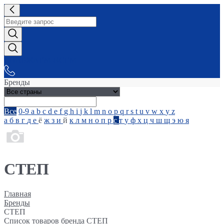
СНАБЖАЕМ-ВСЕМ
Бренды
Все
0-9
a
b
c
d
e
f
g
h
i
j
k
l
m
n
o
p
q
r
s
t
u
v
w
x
y
z
а
б
в
г
д
е
ё
ж
з
и
й
к
л
м
н
о
п
р
с
т
у
ф
х
ц
ч
ш
щ
э
ю
я
СТЕП
Главная
Бренды
СТЕП
Список товаров бренда СТЕП