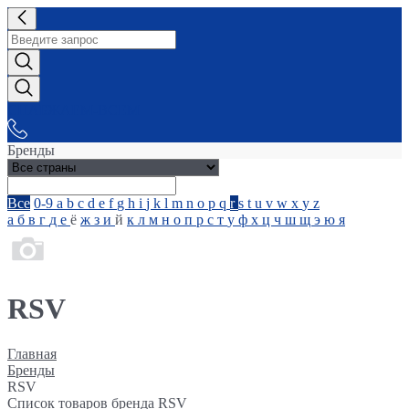
СНАБЖАЕМ-ВСЕМ
Бренды
Все
0-9
a
b
c
d
e
f
g
h
i
j
k
l
m
n
o
p
q
r
s
t
u
v
w
x
y
z
а
б
в
г
д
е
ё
ж
з
и
й
к
л
м
н
о
п
р
с
т
у
ф
х
ц
ч
ш
щ
э
ю
я
RSV
Главная
Бренды
RSV
Список товаров бренда RSV