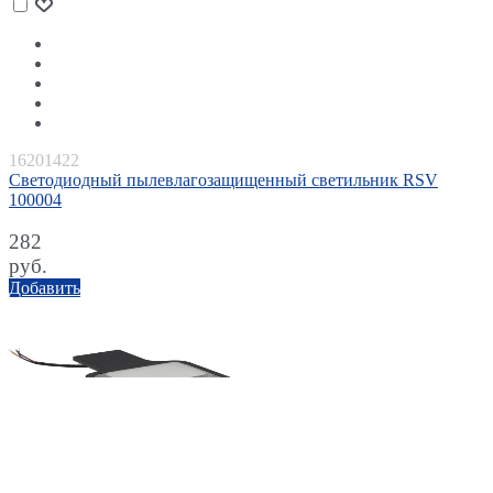
16201422
Светодиодный пылевлагозащищенный светильник RSV
100004
282
руб.
Добавить