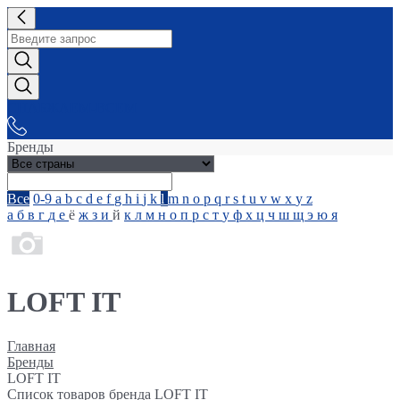
СНАБЖАЕМ-ВСЕМ
Бренды
Все
0-9
a
b
c
d
e
f
g
h
i
j
k
l
m
n
o
p
q
r
s
t
u
v
w
x
y
z
а
б
в
г
д
е
ё
ж
з
и
й
к
л
м
н
о
п
р
с
т
у
ф
х
ц
ч
ш
щ
э
ю
я
LOFT IT
Главная
Бренды
LOFT IT
Список товаров бренда LOFT IT