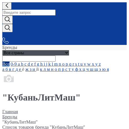
СНАБЖАЕМ-ВСЕМ
Бренды
Все
0-9
a
b
c
d
e
f
g
h
i
j
k
l
m
n
o
p
q
r
s
t
u
v
w
x
y
z
а
б
в
г
д
е
ё
ж
з
и
й
к
л
м
н
о
п
р
с
т
у
ф
х
ц
ч
ш
щ
э
ю
я
"КубаньЛитМаш"
Главная
Бренды
"КубаньЛитМаш"
Список товаров бренда "КубаньЛитМаш"