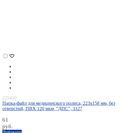
225410
Папка-файл для медицинского полиса, 223х158 мм, без
отверстий, ПВХ 120 мкм, "ДПС", 3127
61
руб.
Добавить