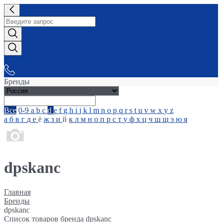
СНАБЖАЕМ-ВСЕМ
Бренды
Все
0-9
a
b
c
d
e
f
g
h
i
j
k
l
m
n
o
p
q
r
s
t
u
v
w
x
y
z
а
б
в
г
д
е
ё
ж
з
и
й
к
л
м
н
о
п
р
с
т
у
ф
х
ц
ч
ш
щ
э
ю
я
dpskanc
Главная
Бренды
dpskanc
Список товаров бренда dpskanc