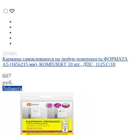
225405
Карманы самоклеящиеся на любую поверхность ФОРМАТА
А5 (165х215 мм), КОМПЛЕКТ 10 шт., ДПС, 1125.C/10
607
руб.
Добавить