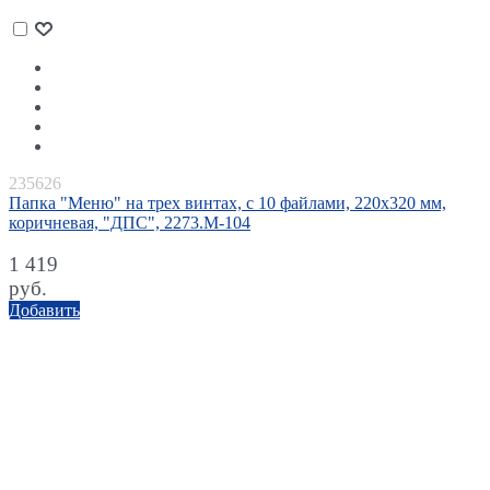
235626
Папка "Меню" на трех винтах, с 10 файлами, 220х320 мм,
коричневая, "ДПС", 2273.М-104
1 419
руб.
Добавить