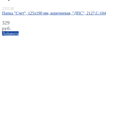
231130
Папка "Счет", 125х190 мм, коричневая, "ДПС", 2127.С-104
329
руб.
Добавить