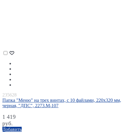
235628
Папка "Меню" на трех винтах, с 10 файлами, 220х320 мм,
черная, "ДПС", 2273.М-107
1 419
руб.
Добавить