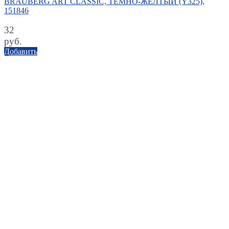
BRAUBERG ART CLASSIC, ТЕМНО-ЖЕЛТЫЙ (Y325),
151846
32
руб.
Добавить