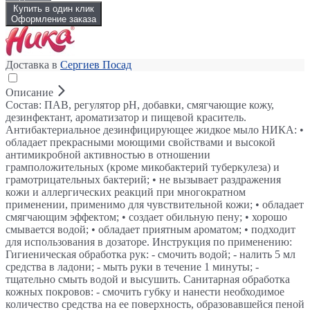
Купить в один клик
Оформление заказа
Доставка в
Сергиев Посад
Описание
Состав: ПАВ, регулятор рН, добавки, смягчающие кожу,
дезинфектант, ароматизатор и пищевой краситель.
Антибактериальное дезинфицирующее жидкое мыло НИКА: •
обладает прекрасными моющими свойствами и высокой
антимикробной активностью в отношении
грамположительных (кроме микобактерий туберкулеза) и
грамотрицательных бактерий; • не вызывает раздражения
кожи и аллергических реакций при многократном
применении, применимо для чувствительной кожи; • обладает
смягчающим эффектом; • создает обильную пену; • хорошо
смывается водой; • обладает приятным ароматом; • подходит
для использования в дозаторе. Инструкция по применению:
Гигиеническая обработка рук: - смочить водой; - налить 5 мл
средства в ладони; - мыть руки в течение 1 минуты; -
тщательно смыть водой и высушить. Санитарная обработка
кожных покровов: - смочить губку и нанести необходимое
количество средства на ее поверхность, образовавшейся пеной