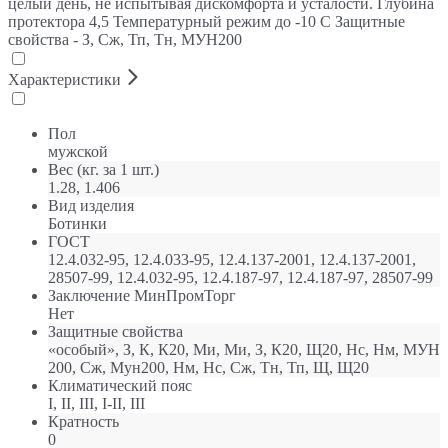
целый день, не испытывая дискомфорта и усталости. Глубина
протектора 4,5 Температурный режим до -10 С Защитные
свойства - З, Сж, Тп, Тн, МУН200
Характеристики
Пол
мужской
Вес (кг. за 1 шт.)
1.28, 1.406
Вид изделия
Ботинки
ГОСТ
12.4.032-95, 12.4.033-95, 12.4.137-2001, 12.4.137-2001,
28507-99, 12.4.032-95, 12.4.187-97, 12.4.187-97, 28507-99
Заключение МинПромТорг
Нет
Защитные свойства
«особый», З, К, К20, Ми, Ми, З, К20, Щ20, Нс, Нм, МУН
200, Сж, Мун200, Нм, Нс, Сж, Тн, Тп, Щ, Щ20
Климатический пояс
I, II, III, I-II, III
Кратность
0