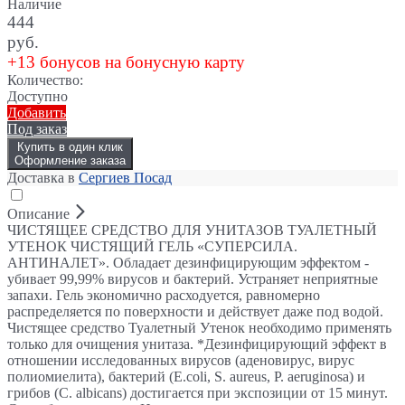
Наличие
444
руб.
+13 бонусов на бонусную карту
Количество:
Доступно
Добавить
Под заказ
Купить в один клик
Оформление заказа
Доставка в
Сергиев Посад
Описание
ЧИСТЯЩЕЕ СРЕДСТВО ДЛЯ УНИТАЗОВ ТУАЛЕТНЫЙ
УТЕНОК ЧИСТЯЩИЙ ГЕЛЬ «СУПЕРСИЛА.
АНТИНАЛЕТ». Обладает дезинфицирующим эффектом -
убивает 99,99% вирусов и бактерий. Устраняет неприятные
запахи. Гель экономично расходуется, равномерно
распределяется по поверхности и действует даже под водой.
Чистящее средство Туалетный Утенок необходимо применять
только для очищения унитаза. *Дезинфицирующий эффект в
отношении исследованных вирусов (аденовирус, вирус
полиомиелита), бактерий (E.coli, S. aureus, P. aeruginosa) и
грибов (C. albicans) достигается при экспозиции от 15 минут.