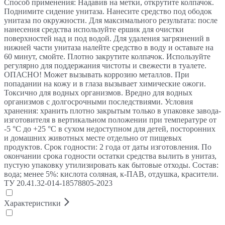
Способ применения: Надавив на метки, открутите колпачок.
Поднимите сидение унитаза. Нанесите средство под ободок
унитаза по окружности. Для максимального результата: после
нанесения средства используйте ершик для очистки
поверхностей над и под водой. Для удаления загрязнений в
нижней части унитаза налейте средство в воду и оставьте на
60 минут, смойте. Плотно закрутите колпачок. Используйте
регулярно для поддержания чистоты и свежести в туалете.
ОПАСНО! Может вызывать коррозию металлов. При
попадании на кожу и в глаза вызывает химические ожоги.
Токсично для водных организмов. Вредно для водных
организмов с долгосрочными последствиями. Условия
хранения: хранить плотно закрытым только в упаковке завода-
изготовителя в вертикальном положении при температуре от
-5 °С до +25 °С в сухом недоступном для детей, посторонних
и домашних животных месте отдельно от пищевых
продуктов. Срок годности: 2 года от даты изготовления. По
окончании срока годности остатки средства вылить в унитаз,
пустую упаковку утилизировать как бытовые отходы. Состав:
вода; менее 5%: кислота соляная, к-ПАВ, отдушка, красители.
ТУ 20.41.32-014-18578805-2023
Характеристики