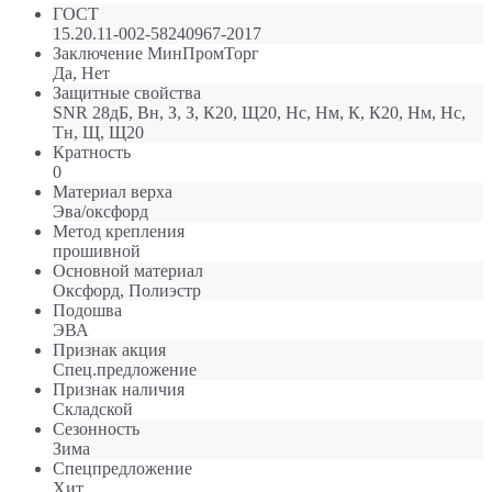
ГОСТ
15.20.11-002-58240967-2017
Заключение МинПромТорг
Да, Нет
Защитные свойства
SNR 28дБ, Вн, З, З, К20, Щ20, Нс, Нм, К, К20, Нм, Нс,
Тн, Щ, Щ20
Кратность
0
Материал верха
Эва/оксфорд
Метод крепления
прошивной
Оcновной материал
Оксфорд, Полиэстр
Подошва
ЭВА
Признак акция
Спец.предложение
Признак наличия
Складской
Сезонность
Зима
Спецпредложение
Хит