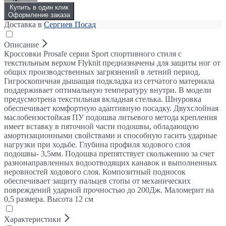
Купить в один клик
Оформление заказа
Доставка в
Сергиев Посад
Описание
Кроссовки Prosafe серии Sport спортивного стиля с
текстильным верхом Flyknit предназначены для защиты ног от
общих производственных загрязнений в летний период.
Гигроскопичная дышащая подкладка из сетчатого материала
поддерживает оптимальную температуру внутри. В модели
предусмотрена текстильная вкладная стелька. Шнуровка
обеспечивает комфортную адаптивную посадку. Двухслойная
маслобензостойкая ПУ подошва литьевого метода крепления
имеет вставку в пяточной части подошвы, обладающую
амортизационными свойствами и способную гасить ударные
нагрузки при ходьбе. Глубина профиля ходового слоя
подошвы- 3,5мм. Подошва препятствует скольжению за счет
разнонаправленных водоотводящих канавок и выполненных
неровностей ходового слоя. Композитный подносок
обеспечивает защиту пальцев стопы от механических
повреждений ударной прочностью до 200Дж. Маломерит на
0,5 размера. Высота 12 см
Характеристики