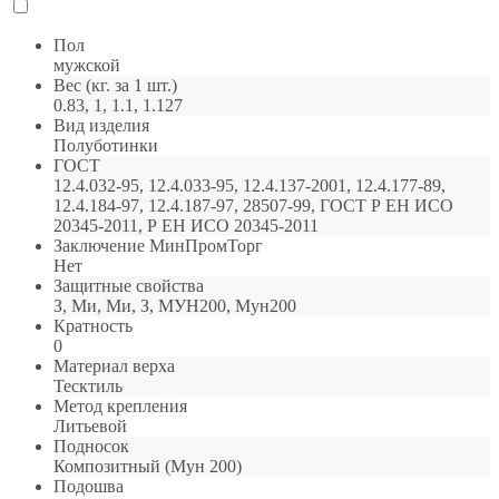
Пол
мужской
Вес (кг. за 1 шт.)
0.83, 1, 1.1, 1.127
Вид изделия
Полуботинки
ГОСТ
12.4.032-95, 12.4.033-95, 12.4.137-2001, 12.4.177-89,
12.4.184-97, 12.4.187-97, 28507-99, ГОСТ Р ЕН ИСО
20345-2011, Р ЕН ИСО 20345-2011
Заключение МинПромТорг
Нет
Защитные свойства
З, Ми, Ми, З, МУН200, Мун200
Кратность
0
Материал верха
Тесктиль
Метод крепления
Литьевой
Подносок
Композитный (Мун 200)
Подошва