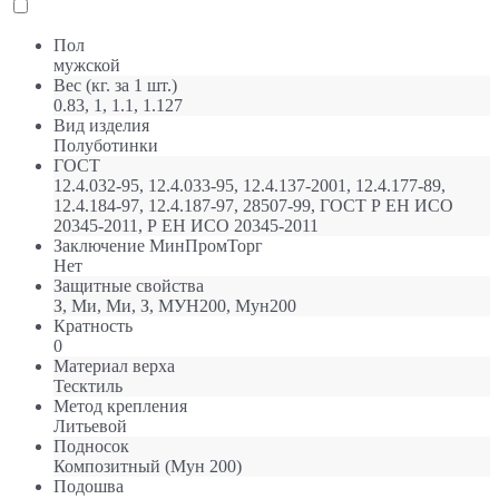
Пол
мужской
Вес (кг. за 1 шт.)
0.83, 1, 1.1, 1.127
Вид изделия
Полуботинки
ГОСТ
12.4.032-95, 12.4.033-95, 12.4.137-2001, 12.4.177-89,
12.4.184-97, 12.4.187-97, 28507-99, ГОСТ Р ЕН ИСО
20345-2011, Р ЕН ИСО 20345-2011
Заключение МинПромТорг
Нет
Защитные свойства
З, Ми, Ми, З, МУН200, Мун200
Кратность
0
Материал верха
Тесктиль
Метод крепления
Литьевой
Подносок
Композитный (Мун 200)
Подошва