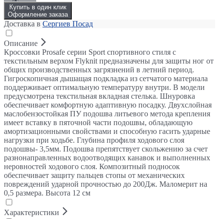
Купить в один клик
Оформление заказа
Доставка в
Сергиев Посад
Описание
Кроссовки Prosafe серии Sport спортивного стиля с
текстильным верхом Flyknit предназначены для защиты ног от
общих производственных загрязнений в летний период.
Гигроскопичная дышащая подкладка из сетчатого материала
поддерживает оптимальную температуру внутри. В модели
предусмотрена текстильная вкладная стелька. Шнуровка
обеспечивает комфортную адаптивную посадку. Двухслойная
маслобензостойкая ПУ подошва литьевого метода крепления
имеет вставку в пяточной части подошвы, обладающую
амортизационными свойствами и способную гасить ударные
нагрузки при ходьбе. Глубина профиля ходового слоя
подошвы- 3,5мм. Подошва препятствует скольжению за счет
разнонаправленных водоотводящих канавок и выполненных
неровностей ходового слоя. Композитный подносок
обеспечивает защиту пальцев стопы от механических
повреждений ударной прочностью до 200Дж. Маломерит на
0,5 размера. Высота 12 см
Характеристики