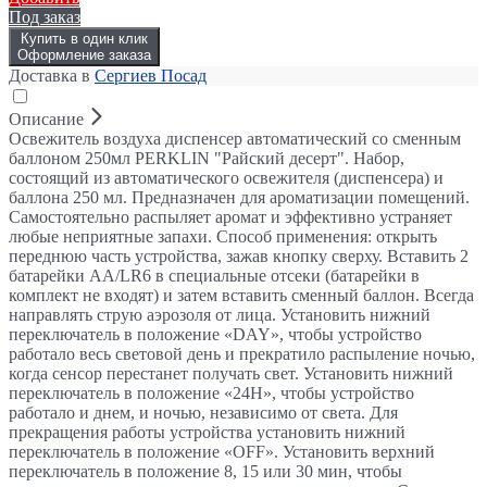
Под заказ
Купить в один клик
Оформление заказа
Доставка в
Сергиев Посад
Описание
Освежитель воздуха диспенсер автоматический со сменным
баллоном 250мл PERKLIN "Райский десерт". Набор,
состоящий из автоматического освежителя (диспенсера) и
баллона 250 мл. Предназначен для ароматизации помещений.
Самостоятельно распыляет аромат и эффективно устраняет
любые неприятные запахи. Способ применения: открыть
переднюю часть устройства, зажав кнопку сверху. Вставить 2
батарейки AA/LR6 в специальные отсеки (батарейки в
комплект не входят) и затем вставить сменный баллон. Всегда
направлять струю аэрозоля от лица. Установить нижний
переключатель в положение «DAY», чтобы устройство
работало весь световой день и прекратило распыление ночью,
когда сенсор перестанет получать свет. Установить нижний
переключатель в положение «24Н», чтобы устройство
работало и днем, и ночью, независимо от света. Для
прекращения работы устройства установить нижний
переключатель в положение «OFF». Установить верхний
переключатель в положение 8, 15 или 30 мин, чтобы