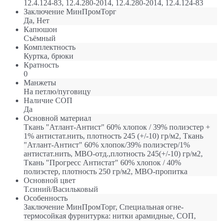
12.4.124-83, 12.4.280-2014, 12.4.280-2014, 12.4.124-83
Заключение МинПромТорг
Да, Нет
Капюшон
Съёмный
Комплектность
Куртка, брюки
Кратность
0
Манжеты
На петлю/пуговицу
Наличие СОП
Да
Основной материал
Ткань "Атлант-Антист" 60% хлопок / 39% полиэстер +
1% антистат.нить, плотность 245 (+/-10) гр/м2, Ткань
"Атлант-Антист" 60% хлопок/39% полиэстер/1%
антистат.нить, МВО-отд.,плотность 245(+/-10) гр/м2,
Ткань "Прогресс Антистат" 60% хлопок / 40%
полиэстер, плотность 250 гр/м2, МВО-пропитка
Основной цвет
Т.синий/Васильковый
Особенность
Заключение МинПромТорг, Специальная огне-
термосойкая фурнитурка: нитки арамидные, СОП,