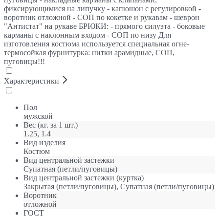
фиксирующимися на липучку - капюшон с регулировкой -
воротник отложной - СОП по кокетке и рукавам - шеврон
"Антистат" на рукаве БРЮКИ: - прямого силуэта - боковые
карманы с наклонным входом - СОП по низу Для
изготовления костюма используется специальная огне-
термосойкая фурнитурка: нитки арамидные, СОП,
пуговицы!!!
Характеристики
Пол
мужской
Вес (кг. за 1 шт.)
1.25, 1.4
Вид изделия
Костюм
Вид центральной застежки
Супатная (петли/пуговицы)
Вид центральной застежки (куртка)
Закрытая (петли/пуговицы), Супатная (петли/пуговицы)
Воротник
отложной
ГОСТ